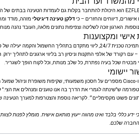
– מהמשרד ועד הבית
אחד היתרונות הייחודיים של EZFLEET הוא היכולת להתחבר בקלות גם לעמדות הטעינה בב
שורים, דיווחים והחזרים – כי
דלקן טעינה דיגיטלי
מזהה, מודד ומר
ספות. הארגון זוכה לשליטה וצפיפות נתונים מלאה, העובד נהנה מנוח
 אישי ומקצוענות
EZFLEET שמה דגש על השטח: תמיכה טכנית 24/7, ליווי מתקדם בתהליך החשמול ו
עם רקורד של אלפי התקנות וניסיון רב בליווי ארגונים לתהליך ירוק. 
 מבטיח שכל בעיה נפתרת, כל שלב מנותח, וכל לקוח הופך לשגריר.
ר יישומי
לקוחות מובילים כמו Microsoft ו-Cisco מספרים על חסכון משמעותי, שקיפות משופרת וני
טפורמה ש"שינתה לגמרי את הדרך בה אנו טוענים ומנהלים את הצי." ל
ם פשוט מקסימליים״. לקריאה נוספת והצטרפות למערך הטעינה של EZFLEET, בק
החברה שלכם.