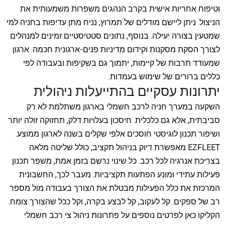
וטיפוח אחריות אישית בקרב הנהגים משפרות משמעותית את
הניצול. ניתן ליישם מודלים של תמרוץ, נניח מתן עדיפות בחניה למי
שמטעין בצורה יעילה. בנוסף, נתונים סטטיסטיים זמינים למנהלים
לצורך הסקת מסקנות וקידום מדיניות פנים-ארגונית חכמה. ארגון
שמעודד תרבות של קיימות, יתמוך גם בשקיפות ובעבודה לפי
כללים ברורים של שימוש בעמדות.
יתרונות עסקיים בהתייעלות ניהולית
השקעה במערך חניה לרכב חשמלי בארגון משתלמת לא רק
סביבתית, אלא גם כלכלית. חיסכון בעלויות דלק, תחזוקה זולה יותר
ושיפור תכנון לוגיסטי חוסכים אלפי שקלים בשנה לארגון ממוצע.
EZFLEET מאפשרת דיוק בניהול תקציב, כולל שליטה מלאה
בצריכת אנרגיה לכל רכב. כל שינוי נרשם בזמן אמת, משפר תכנון
פעילות עתידי ומונע הפתעות תקציביות. מעבר לכך, החשבונית
המרכזת את כלל הפעילות מבטלת את הצורך בעבודה מול מספר
רב של ספקים. קל לעקוב, קל לבצע בקרה, וקל ככל שהצורך צומח.
הקליקו כאן לפרטים נוספים על פתרונות ניהול צי רכב חשמלי