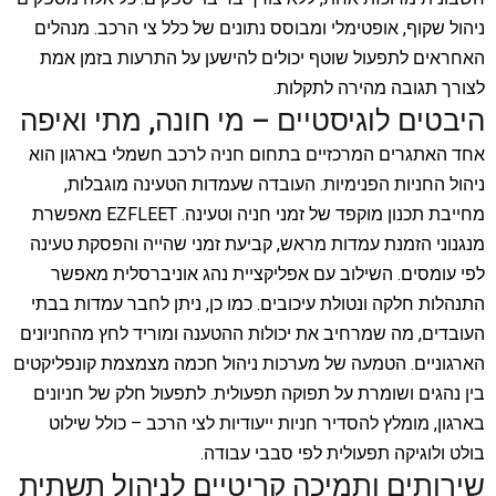
ניהול שקוף, אופטימלי ומבוסס נתונים של כלל צי הרכב. מנהלים
האחראים לתפעול שוטף יכולים להישען על התרעות בזמן אמת
לצורך תגובה מהירה לתקלות.
היבטים לוגיסטיים – מי חונה, מתי ואיפה
אחד האתגרים המרכזיים בתחום חניה לרכב חשמלי בארגון הוא
ניהול החניות הפנימיות. העובדה שעמדות הטעינה מוגבלות,
מחייבת תכנון מוקפד של זמני חניה וטעינה. EZFLEET מאפשרת
מנגנוני הזמנת עמדות מראש, קביעת זמני שהייה והפסקת טעינה
לפי עומסים. השילוב עם אפליקציית נהג אוניברסלית מאפשר
התנהלות חלקה ונטולת עיכובים. כמו כן, ניתן לחבר עמדות בבתי
העובדים, מה שמרחיב את יכולות ההטענה ומוריד לחץ מהחניונים
הארגוניים. הטמעה של מערכות ניהול חכמה מצמצמת קונפליקטים
בין נהגים ושומרת על תפוקה תפעולית. לתפעול חלק של חניונים
בארגון, מומלץ להסדיר חניות ייעודיות לצי הרכב – כולל שילוט
בולט ולוגיקה תפעולית לפי סבבי עבודה.
שירותים ותמיכה קריטיים לניהול תשתית