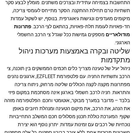
התחשבות בצמיחה עתידית ובצרכים משתנים. מומלץ לבצע סקר
תשתיות טרם תחילת ההתקנה. הסקר מתייחס לעומסי צריכה,
מיקומים מועדפים ונגישות גיאוגרפית. בנוסף, יש לשקול עמדות
חד-פאזיות לעומת תלת-פאזיות, בהתאם לצי הרכב.
פתרונות
מודולאריים
מספקים גמישות ככל שגדל צי הרכב החשמלי
הארגוני.
שליטה ובקרה באמצעות מערכות ניהול
מתקדמות
ניהול יעיל של טעינה מצריך כלים חכמים הממשקים בין תוכנה, צי
הרכב ותשתיות החניה. עם פלטפורמת EZFLEET, ארגונים נהנים
מפתרונות מקצה לקצה הכוללים שליטה מרחוק, ניתוח צריכה
והתראות. חניה לרכב חשמלי בארגון אינה מסתכמת במקום פיזי
בלבד – מדובר במערך מבוקר, אוטומטי וחכם. הפלטפורמה מזהה
את הנהג, את הרכב, את מיקום הטעינה ומנהלת חיובים באופן
שקוף. המערכת כוללת תכנון מסלולים חכם המשלב התחייבויות
נוכחיות של רכבים עם זמינות עמדות. יתרון נוסף הוא יצירת
חשבונית מרוכזת אחת, ללא צורך בריבוי ספקים. כל אלה מספקים