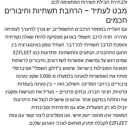
ולבחירת חבילת השירות המתאימה לכם.
מבט לעתיד – הרחבת תשתיות וחיבורים
חכמים
עם העלייה במספר הרכבים החשמליים, יש צורך להיערך לצמיחה
מהירה. חניה לרכב חשמלי בארגון מפסיקה להיות שאלה נקודתית
והופכת לנדבך תשתיתי לכל דבר. העתיד טמון באינטגרציה בין
תחום התחבורה, הנתונים והתשתיות. פתרונות כמו EZFLEET
שמים דגש על גמישות, אפשרות לשדרוגים, וחיבורים לרשתות
הטעינה המובילות בישראל. שימוש ב"דלקן חשמלי" אוניברסלי
פותח את האפשרות לטעינה בלמעלה מ-3,000 שקעי טעינה
ציבוריים ברחבי המדינה. השילוב הזה – בין טעינה בעמדות
פרטיות, חניוני חברה, ובתים פרטיים – מגדיל את הנגישות ומקטין
את התלות במיקום אחד. ארגונים שישכילו לנצל את היתרונות
יובילו לא רק תפעולית, אלא גם תדמיתית וסביבתית.
המאמר אינו מהווה ייעוץ אישי. אנו ממליצים ליצור קשר עם צוות
EZFLEET לקבלת פתרון מותאם לצרכי הארגון שלכם.