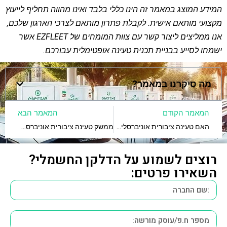
המידע המוצג במאמר זה הינו כללי בלבד ואינו מהווה תחליף לייעוץ
מקצועי מותאם אישית. לקבלת פתרון מותאם לצרכי הארגון שלכם,
אנו ממליצים ליצור קשר עם צוות המומחים של EZFLEET אשר
ישמחו לסייע בבניית תכנית טעינה אופטימלית עבורכם.
מה סיקרנו במאמר?
המאמר הקודם
המאמר הבא
האם טעינה ציבורית אוניברסלית מתאימה לכל דגם חשמלי?
ממשק טעינה ציבורית אוניברסלית בעסקים – כך זה עובד
רוצים לשמוע על הדלקן החשמלי?
השאירו פרטים: