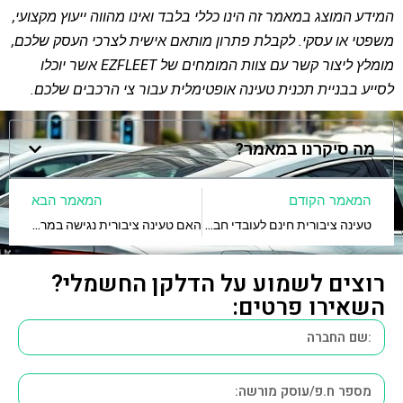
המידע המוצג במאמר זה הינו כללי בלבד ואינו מהווה ייעוץ מקצועי,
משפטי או עסקי. לקבלת פתרון מותאם אישית לצרכי העסק שלכם,
מומלץ ליצור קשר עם צוות המומחים של EZFLEET אשר יוכלו
לסייע בבניית תכנית טעינה אופטימלית עבור צי הרכבים שלכם.
מה סיקרנו במאמר?
המאמר הקודם
המאמר הבא
טעינה ציבורית חינם לעובדי חברה – מה החוק אומר?
האם טעינה ציבורית נגישה במרכזים תעשייתיים בישראל?
רוצים לשמוע על הדלקן החשמלי?
השאירו פרטים: