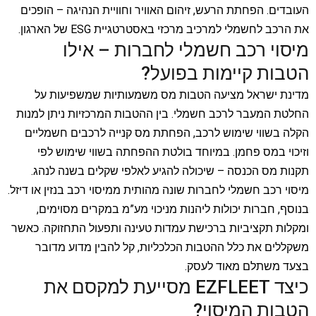
העובדים. הפחתת הרעש, זיהום האוויר וחוויית הנהיגה – הופכים
את הרכב לחשמלי למרכיב מרכזי באסטרטגיית ESG של הארגון.
מיסוי רכב חשמלי לחברות – אילו
הטבות קיימות בפועל?
מדינת ישראל מציעה הטבות מס משמעותיות שמשפיעות על
החלטת המעבר לרכב חשמלי. בין ההטבות המרכזיות ניתן למנות
הקלה בשווי שימוש לרכב, הפחתת מס קנייה לרכבים חשמליים
וזיכוי במס פחמן. במיוחד בולטת ההפחתה בשווי שימוש לפי
תקנות מס הכנסה – שיכולה להגיע לאלפי שקלים בשנה לנהג.
מיסוי רכב חשמלי לחברות שונה מהותית ממיסוי רכב בנזין או דיזל.
בנוסף, חברות יכולות ליהנות מניכוי מע”מ במקרים מסוימים,
ומקלות תקציביות ברכישת עמדות טעינה ותפעול התחזוקה. כאשר
משקללים את כלל ההטבות הכלכליות, קל להבין מדוע מדובר
בצעד משתלם מאוד לעסק.
כיצד EZFLEET מסייעת למקסם את
הטבות המיסוי?