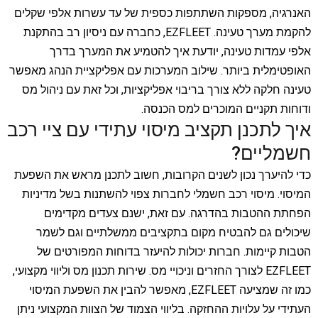
האנרגיה, מספקות השתתפות כספית של עד עשרות אלפי שקלים
להקמת מערך טעינה. EZFLEET, כחברה עם ניסיון רב בהתקנת
אלפי עמדות טעינה, יודעת איך להטמיע את המערך בדרך
האופטימלית ביותר. שילוב המערכות עם אפליקציית הנהג מאפשר
טעינה חלקה ללא צורך בריבוי אפליקציות, וכל זאת עם ניהול מס
ודוחות תקניים המוכרים למס הכנסה.
איך לתכנן תקציב מיסוי עתידי עם ציי רכב
חשמליים?
כדי להיערך נכון לשנים הקרובות, חשוב לתכנן מראש את השפעת
המיסוי. מיסוי רכב חשמלי לחברות צפוי להשתנות בשל מדיניות
הפחתת ההטבות בהדרגה. עם זאת, ישנם צעדים מקדימים
שיכולים גם להבטיח מקום בתקציבים ממשלתיים וגם לשמר
הטבות קיימות. חברות יכולות להיעזר בדוחות המפורטים של
EZFLEET לצורך החזרים וניכויי מס. שירות תכנון מס וליווי מקצועי,
כמו זה שמציעה EZFLEET, מאפשר להבין את השפעת המיסוי
העתידי על עלויות ההחזקה. בליווי הצמוד של הצוות המקצועי ניתן