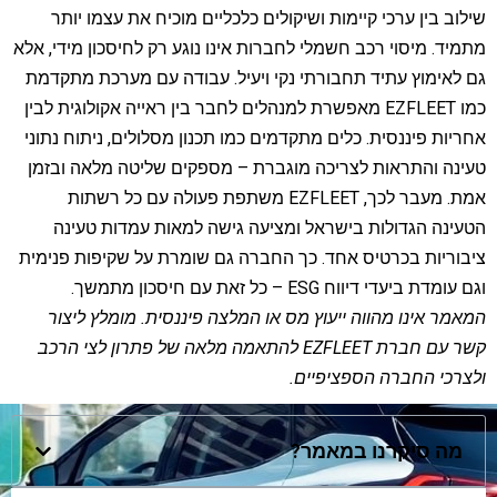
שילוב בין ערכי קיימות ושיקולים כלכליים מוכיח את עצמו יותר
מתמיד. מיסוי רכב חשמלי לחברות אינו נוגע רק לחיסכון מידי, אלא
גם לאימוץ עתיד תחבורתי נקי ויעיל. עבודה עם מערכת מתקדמת
כמו EZFLEET מאפשרת למנהלים לחבר בין ראייה אקולוגית לבין
אחריות פיננסית. כלים מתקדמים כמו תכנון מסלולים, ניתוח נתוני
טעינה והתראות לצריכה מוגברת – מספקים שליטה מלאה ובזמן
אמת. מעבר לכך, EZFLEET משתפת פעולה עם כל רשתות
הטעינה הגדולות בישראל ומציעה
גישה למאות עמדות טעינה
ציבוריות
בכרטיס אחד. כך החברה גם שומרת על שקיפות פנימית
וגם עומדת ביעדי דיווח ESG – כל זאת עם חיסכון מתמשך.
המאמר אינו מהווה ייעוץ מס או המלצה פיננסית. מומלץ ליצור
קשר עם חברת EZFLEET להתאמה מלאה של פתרון לצי הרכב
ולצרכי החברה הספציפיים.
מה סיקרנו במאמר?