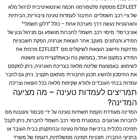
EZFLEET מספקת פלטפורמה חכמה ואינטואיטיבית לניהול מלא
של ציי רכב חשמליים. החיבור לעמדות טעינה ציבוריות, הביתיות
והארגוניות נעשה דרך מערכת אחת – כולל "דלקן חשמלי"
אוניברסלי. מיסוי רכב חשמלי לחברות מושפע גם מניהול נכון של
המידע והנתונים: מעקב אחר הוצאות אנרגיה, הפקת חשבוניות
מדויקות וחישוב הוצאות לשיקולים מס. EZFLEET מרכזת את
המידע במקום אחד, בממשק נוח ובאפלקציית נהג פשוטה
לשימוש. באמצעות שליטה מלאה בצריכת האנרגיה, ניתן למקסם
את החיסכון ולהשיג תכנון תחבורתי מותאם תקציב. ניתן גם לחבר
עמדות בבתי העובדים ולוודא שקיפות מלאה בכל הוצאה וצריכה.
תמריצים לעמדות טעינה – מה מציעה
המדינה?
המדינה מעודדת הקמת תשתיות טעינה על ידי סבסוד והטבות מס
לחברות וארגונים. במסגרת מיסוי רכב חשמלי לחברות, ניתן לקבל
תמיכה כלכלית ברכישת עמדות טעינה ובהתקנתן בבית העובד או
בחניוני החברה. תוכניות תמיכה ממשלתיות, דוגמת של משרד