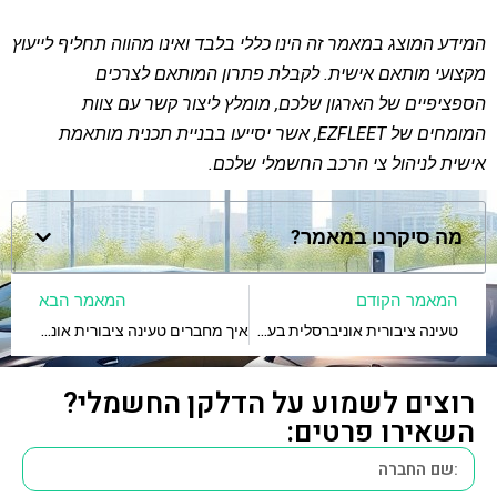
המידע המוצג במאמר זה הינו כללי בלבד ואינו מהווה תחליף לייעוץ
מקצועי מותאם אישית. לקבלת פתרון המותאם לצרכים
הספציפיים של הארגון שלכם, מומלץ ליצור קשר עם צוות
המומחים של EZFLEET, אשר יסייעו בבניית תכנית מותאמת
אישית לניהול צי הרכב החשמלי שלכם.
מה סיקרנו במאמר?
המאמר הקודם
המאמר הבא
טעינה ציבורית אוניברסלית בעמדות ציבוריות – מה היתרונות?
איך מחברים טעינה ציבורית אוניברסלית לכל עסק חשמלי?
רוצים לשמוע על הדלקן החשמלי?
השאירו פרטים: