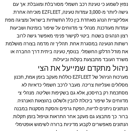
נפוץ לשמוע כי טעינת רכב חשמלי מסורבלת ומוגבלת. אך עם
גישה ליותר מ-3,000 עמדות טעינה, EZFLEET מוכיחה אחרת.
אפליקציית הנהג מאחדת בין כלל התשתיות בישראל ומציגה מפת
עמדות מעודכנת. מנהלי צי מדווחים על שיפור בזמינות ושביעות
רצון הנהגים בשטח.
ביטוי לקישור פנימי
מאפשר גישה לרוב
רשתות הטעינה במסגרת אחת. תהליך זה מדמה בצורה מושלמת
את מודל הדלקן החשמלי. בנוסף, טעינה ביתית דרך החברה או
משרד העובד מתבצעת בקלות וביעילות.
ניהול מתקדם שמייעל את הצי
מערכות הניהול של EZFLEET כוללות מעקב בזמן אמת, תכנון
מסלולים ואנליזות צריכה. מעבר לרכב חשמלי כדאיות לא
מסתכמת רק בחיסכון, אלא גם בשקיפות ושליטה. מנהלי צי
מדווחים על שיפור ביכולת להבין ולשלוט בהוצאות האנרגיה.
הנתונים ניתנים לדיווח, הפקת גרפים והסקת מסקנות במבנה
ברור. כך מתבצע גם מעקב אחר התראות וטיפול בזמן תקלות.
הנתונים מאפשרים לקבוע מדיניות ברורה לשימוש אופטימלי