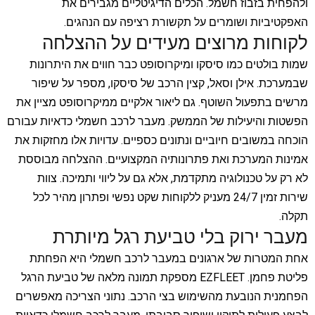
ולהפחית בזבוז חשמל. הכלים הדיגיטליים מגבירים את
האפקטיביות ושומרים על תקשורת רציפה עם הנהגים.
לקוחות מרוצים מעידים על ההצלחה
שמות בולטים כמו סיסקו ומיקרוסופט כבר חווים את היתרונות
שבמערכת. אילן וסאל, קצין הרכב של סיסקו, מספר על שיפור
מרשים בתפעול השוטף. גם ליאור אלקיים ממיקרוסופט מציין את
הפשטות והיעילות של הממשק. מעבר לרכב חשמלי כדאיות עבורם
הוכחה במשובים חיוביים ונתונים כספיים. עדויות אלו מחזקות את
אמינות המערכת ואת פתרונותיה המקצועיים. ההצלחה מבוססת
לא רק על טכנולוגיה מתקדמת, אלא גם על ליווי ותמיכה. צוות
שירות זמין 24/7 מעניק ללקוחות שקט נפשי ופתרון מהיר לכל
תקלה.
מעבר ירוק בלי טביעת רגל מיותרת
אחת המטרות של ארגונים במעבר לרכב חשמלי היא הפחתת
פליטת פחמן. EZFLEET מספקת תמונה מלאה של טביעת הרגל
הפחמנית הנובעת מהשימוש בצי הרכב. נתוני הצריכה מאפשרים