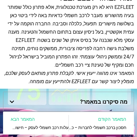
EZFLEET היא לא רק מערכת טכנולוגית, אלא פתרון כולל שפותר
בעיה מהשורש. מעבר לרכב חשמלי כדאיות באה לידי ביטוי כאן
בשלושה מישורים: תפעול, כלכלה וסביבה. החברה הוקמה על ידי
עמית אקשטיין, בעל ניסיון עצום בתחום החשמול והטעינה. מענה
עסקי מלא שנבנה על בסיס איתן של שנים בשטח. EZFLEET
משלבת גישה רחבה לפריסה ציבורית, ממשקים נוחים, תמיכה
24/7 וממשק ניהולי עוצמתי. זהו הפתרון המוביל בישראל לניהול
חכם ומקיף של טעינת ציי רכב חשמליים.
המאמר אינו מהווה ייעוץ אישי. לקבלת פתרון מותאם לעסק שלכם,
מומלץ ליצור קשר עם EZFLEET ולהתייעץ עם מומחה.
מה סיקרנו במאמר?
המאמר הקודם
המאמר הבא
חסכון ברכב חשמלי לחברות – כל המספרים על השולחן
עלות רכב חשמלי לעסק – חישוב מדויק של כל ההוצאות