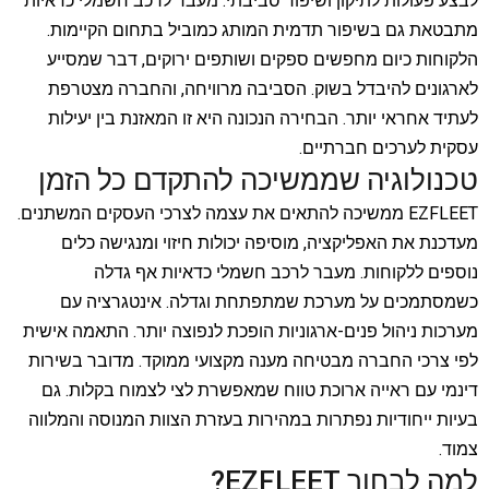
לבצע פעולות לתיקון ושיפור סביבתי. מעבר לרכב חשמלי כדאיות
מתבטאת גם בשיפור תדמית המותג כמוביל בתחום הקיימות.
הלקוחות כיום מחפשים ספקים ושותפים ירוקים, דבר שמסייע
לארגונים להיבדל בשוק. הסביבה מרוויחה, והחברה מצטרפת
לעתיד אחראי יותר. הבחירה הנכונה היא זו המאזנת בין יעילות
עסקית לערכים חברתיים.
טכנולוגיה שממשיכה להתקדם כל הזמן
EZFLEET ממשיכה להתאים את עצמה לצרכי העסקים המשתנים.
מעדכנת את האפליקציה, מוסיפה יכולות חיזוי ומנגישה כלים
נוספים ללקוחות. מעבר לרכב חשמלי כדאיות אף גדלה
כשמסתמכים על מערכת שמתפתחת וגדלה. אינטגרציה עם
מערכות ניהול פנים-ארגוניות הופכת לנפוצה יותר. התאמה אישית
לפי צרכי החברה מבטיחה מענה מקצועי ממוקד. מדובר בשירות
דינמי עם ראייה ארוכת טווח שמאפשרת לצי לצמוח בקלות. גם
בעיות ייחודיות נפתרות במהירות בעזרת הצוות המנוסה והמלווה
צמוד.
למה לבחור EZFLEET?