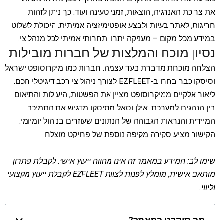
את צריכת האנרגיה, הוצאות, זמני טעינה ועוד. כך ניתן לזהות
חריגות, לאתר בעיות ולבצע אופטימיזציה אמיתית. היכולת לשלוט
במידע מכל מקום – מעניקה יתרון תחרותי אמיתי לכל מנהל צי.
נסיון מוכח והמלצות של חברות מובילות
הצלחה מוכחת מדברת בעד עצמה. חברות כמו מיקרוסופט ישראל
וסיסקו כבר בחרו ב-EZFLEET לצורך ניהול צי רכב דיגיטלי חכם.
ליאור אלקיים ממיקרוסופט מציין את הפשטות, היעילות והתיאום
בין הנהגים למערכת. אילן וסאל מסיסקו מדגיש את התמיכה
המיידית והנראות הגבוהה של הנתונים שעוזרים בניהול יומיומי.
הקישור
מציע סקירה מקיפה נוספת של פרויקט מוצלח.
שימו לב: המידע במאמר זה אינו מהווה ייעוץ אישי. לקבלת פתרון
מותאם אישית, מומלץ לפנות לצוות EZFLEET לקבלת ייעוץ מקצועי
וליווי.
מה סיקרנו במאמר?