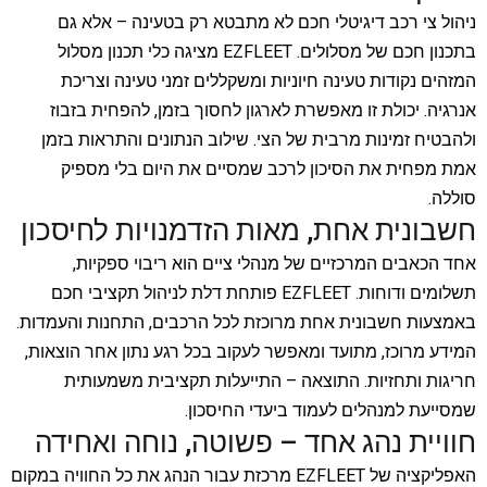
ניהול צי רכב דיגיטלי חכם לא מתבטא רק בטעינה – אלא גם
בתכנון חכם של מסלולים. EZFLEET מציגה כלי תכנון מסלול
המזהים נקודות טעינה חיוניות ומשקללים זמני טעינה וצריכת
אנרגיה. יכולת זו מאפשרת לארגון לחסוך בזמן, להפחית בזבוז
ולהבטיח זמינות מרבית של הצי. שילוב הנתונים והתראות בזמן
אמת מפחית את הסיכון לרכב שמסיים את היום בלי מספיק
סוללה.
חשבונית אחת, מאות הזדמנויות לחיסכון
אחד הכאבים המרכזיים של מנהלי ציים הוא ריבוי ספקיות,
תשלומים ודוחות. EZFLEET פותחת דלת לניהול תקציבי חכם
באמצעות חשבונית אחת מרוכזת לכל הרכבים, התחנות והעמדות.
המידע מרוכז, מתועד ומאפשר לעקוב בכל רגע נתון אחר הוצאות,
חריגות ותחזיות. התוצאה – התייעלות תקציבית משמעותית
שמסייעת למנהלים לעמוד ביעדי החיסכון.
חוויית נהג אחד – פשוטה, נוחה ואחידה
האפליקציה של EZFLEET מרכזת עבור הנהג את כל החוויה במקום