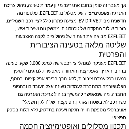
אך מעבר זה טומן בחובו אתגרים: מגוון עמדות טעינה, ניהול צריכת
האנרגיה ואופטימיזציה של מסלולים. EZFLEET, פלטפורמה
חדשנית מבית EV DRIVE, מציעה פתרון כולל לציי רכב חשמליים.
בזכות שילוב מתקדם של טכנולוגיה, ממשק נוח ושירות אישי,
EZFLEET מביאה את העתיד של ניהול ציים לקצה האצבעות.
שליטה מלאה בטעינה הציבורית
והפרטית
EZFLEET מעניקה למנהלי צי רכב גישה למעל 3,000 שקעי טעינה
ברחבי הארץ. האפליקציה האחודה מאפשרת לנהגים להטעין
כמעט בכל עמדה ציבורית, ללא צורך בריבוי אפליקציות. בנוסף,
הפלטפורמה מתחברת לעמדות טעינה אצל העובדים ובחניוני
החברה, מה שמאפשר להמשיך בניהול צריכת האנרגיה גם
כשהרכב לא בשטח הארגון. הפונקציה של "דלקן חשמלי"
אוניברסלי מספקת חוויה חלקה ויעילה בתדלוק, ללא תלות בספק
ספציפי.
תכנון מסלולים ואופטימיזציה חכמה