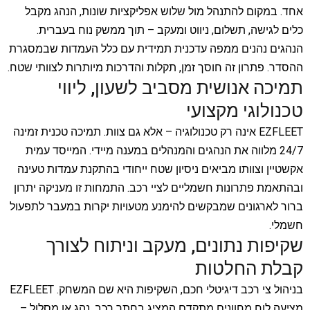
אחד. במקום להתנהל מול שלוש אפליקציות שונות, הנהג מקבל
כלים לגישה, תשלום, ניווט ומעקב – תוך ממשק נוח בעברית.
הנהגים נהנים ממפה עדכנית תמידית עם כלל העמדות שבמסגרת
ההסדר. פתרון זה חוסך זמן, תקלות והדרכות מיותרות לצוותי שטח.
תמיכה אנושית מסביב לשעון, ליווי
טכנולוגי מקצועי
EZFLEET אינה רק טכנולוגיה – אלא גם צוות. תמיכה טכנית זמינה
24/7 מלווה את הנהגים והמנהלים במענה מיידי. המייסד עמית
אקשטיין וצוותו מביאים ניסיון שטח ייחודי בהתקנת עמדות טעינה
ובהתאמת פתרונות חשמליים לציי רכב. התמחות זו מעניקה יתרון
ברור לארגונים שמבקשים להימנע מטעויות יקרות במעבר לתפעול
חשמלי.
שקיפות נתונים, מעקב וניתוח לצורך
קבלת החלטות
בניהול צי רכב דיגיטלי חכם, השקיפות היא שם המשחק. EZFLEET
מציעה לוח מחוונים מתקדם המציג בחתך רכב, נהג או מסלול –