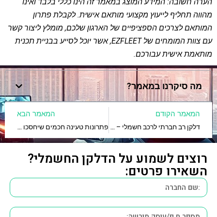
הערה חשובה: המידע המוצג במאמר זה הינו כללי בלבד ואינו
מהווה תחליף לייעוץ מקצועי מותאם אישית. לקבלת פתרון
המותאם לצרכים הספציפיים של הארגון שלכם, מומלץ ליצור קשר
עם צוות המומחים של EZFLEET, אשר יוכל לסייע בבניית תכנית
מותאמת אישית עבורכם.
מה סיקרנו במאמר?
המאמר הקודם
המאמר הבא
דלקן רב חברתי לרכב חשמלי – הסוף לריבוי החשבוניות
פתרונות טעינה חכמים שיחסכו לך אלפי שקלים בחודש
רוצים לשמוע על הדלקן החשמלי?
השאירו פרטים: