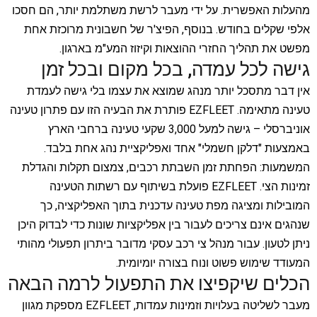
מהעלות האפשרית. על ידי מעבר לרשת משתלמת יותר, הם חסכו
אלפי שקלים בחודש. בנוסף, הפיצ'ר של חשבונית מרוכזת אחת
מפשט את תהליך החזרי ההוצאות וקיזוז המע"מ בארגון.
גישה לכל עמדה, בכל מקום ובכל זמן
אין דבר מתסכל יותר מנהג שמוצא את עצמו בלי גישה לעמדת
טעינה מתאימה. EZFLEET פותרת את הבעיה הזו עם פתרון טעינה
אוניברסלי – גישה למעל 3,000 שקעי טעינה ברחבי הארץ
באמצעות "דלקן חשמלי" אחד ואפליקציית נהג אחת בלבד.
המשמעות: הפחתת זמן השבתת רכבים, צמצום תקלות והגדלת
זמינות הצי. EZFLEET פועלת בשיתוף עם רשתות הטעינה
המובילות ומציגה מפת טעינה עדכנית בתוך האפליקציה, כך
שנהגים אינם צריכים לעבור בין אפליקציות שונות כדי לבדוק היכן
ניתן לטעון. עבור מנהל צי רכב עסקי מדובר ביתרון תפעולי מהותי
המעודד שימוש פשוט ונוח בצורה יומיומית.
הכלים שיקפיצו את התפעול לרמה הבאה
מעבר לשליטה בעלויות וזמינות עמדות, EZFLEET מספקת מגוון