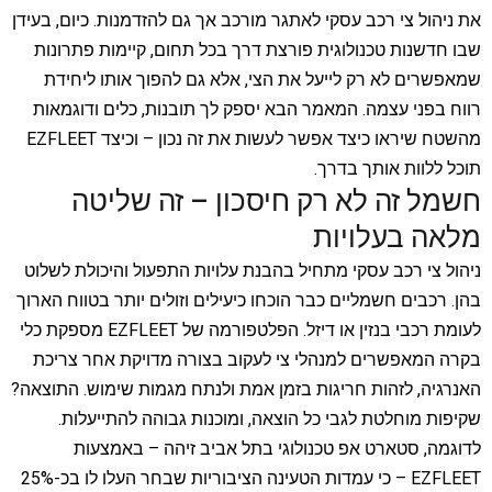
את ניהול צי רכב עסקי לאתגר מורכב אך גם להזדמנות. כיום, בעידן
שבו חדשנות טכנולוגית פורצת דרך בכל תחום, קיימות פתרונות
שמאפשרים לא רק לייעל את הצי, אלא גם להפוך אותו ליחידת
רווח בפני עצמה. המאמר הבא יספק לך תובנות, כלים ודוגמאות
מהשטח שיראו כיצד אפשר לעשות את זה נכון – וכיצד EZFLEET
תוכל ללוות אותך בדרך.
חשמל זה לא רק חיסכון – זה שליטה
מלאה בעלויות
ניהול צי רכב עסקי מתחיל בהבנת עלויות התפעול והיכולת לשלוט
בהן. רכבים חשמליים כבר הוכחו כיעילים וזולים יותר בטווח הארוך
לעומת רכבי בנזין או דיזל. הפלטפורמה של EZFLEET מספקת כלי
בקרה המאפשרים למנהלי צי לעקוב בצורה מדויקת אחר צריכת
האנרגיה, לזהות חריגות בזמן אמת ולנתח מגמות שימוש. התוצאה?
שקיפות מוחלטת לגבי כל הוצאה, ומוכנות גבוהה להתייעלות.
לדוגמה, סטארט אפ טכנולוגי בתל אביב זיהה – באמצעות
EZFLEET – כי עמדות הטעינה הציבוריות שבחר העלו לו בכ-25%