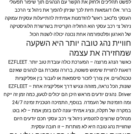
לפשט תהליכים ולחזק את הקשר עם הנהגים תוך שיפור תפעולי
ברור. אלו דוגמאות חיות לכך שניתן להפוך את ניהול צי הרכב
העסקי מ"כאב ראש" להזדמנות אמיתית להתייעלות עסקית עמוקה
ניהול צי רכב עסקי
הוא החוליה הקריטית בשרשרת הלוגיסטיקה
של הארגון ופלטפורמה אחת נכונה יכולה לשנות הכול.
חוויית נהג טובה יותר היא השקעה
שמחזירה את עצמה
כאשר הנהג מרוצה – המערכת כולה עובדת טוב יותר. EZFLEET
דואגת לחוויית שימוש פשוטה, ברורה ומוכרת גם לנהגים שאינם
טכנולוגיים. אין צורך לזכור סיסמאות או לעבור בין אפליקציות
שונות; הכל נראה, מזוהה ונגיש דרך אפליקציה אחת – EZFLEET
Driver. נהגים יודעים מראש היכן הם יכולים לטעון, כמה זמן זה ייקח
ומה הזמינות של העמדה. בנוסף, התמיכה הטכנית זמינה 24/7
במקרה של תקלה, ונציג אמיתי עונה להם בזמן אמת – לא בוט.
מנהלים שרוצים להטמיע ניהול צי רכב עסקי חכם יודעים היום
שחוויית נהג טובה היא לא מותרות – זו חובה עסקית.