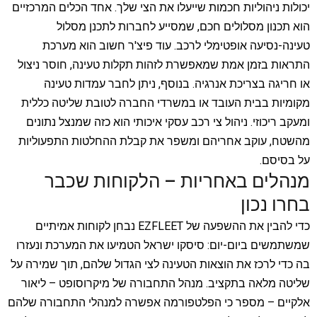
יכולות ניהוליות חכמות שייעלו את הצי שלך. אחד הכלים המרכזיים
הוא תכנון מסלולים חכם, שמסייע לחברות לתכנן מסלול
טעינה-נסיעה אופטימלי לרכב. עוד פיצ'ר חשוב הוא מערכת
התראות בזמן אמת שמאפשרת לזהות תקלות טעינה, חוסר ניצול
או חריגה בצריכת אנרגיה. בנוסף, ניתן לחבר עמדות טעינה
מקומיות בבית העובד או במשרדי החברה לטובת שליטה כללית
ומעקב ריכוזי. ניהול צי רכב עסקי איכותי הוא כזה שמנצל נתונים
מהשטח, עוקב אחריהם ומשפר את קבלת ההחלטות התפעוליות
על בסיסם.
מנהלים באחריות – הלקוחות שכבר
בחרו נכון
כדי להבין את ההשפעה של EZFLEET נבחן לקוחות אמיתיים
שמשתמשים ביום-יום: סיסקו ישראל הטמיעו את המערכת ונעזרו
בה כדי לרכז את הוצאות הטעינה לצי הגדול שלהם, תוך שמירה על
שליטה מלאה בתקציב. מנהל התחבורה של מיקרוסופט – ליאור
אלקיים – מספר כי הפלטפורמה אפשרה למנהלי התחבורה שלהם