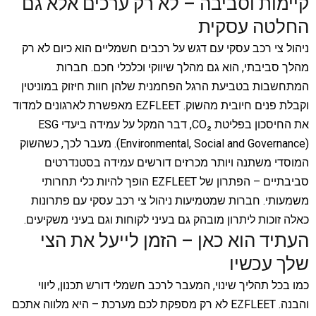
קיימות וסביבה – לא רק ערכים אלא גם
החלטה עסקית
ניהול צי רכב עסקי עם דגש על רכבים חשמליים הוא כיום לא רק
מהלך סביבתי, הוא גם מהלך שיווקי וכלכלי חכם. חברות
המתחשבות בטביעת הרגל הפחמנית שלהן חוות חיזוק במוניטין
וקבלת פנים חיובית מהשוק. EZFLEET מאפשרת לארגונים למדוד
את החיסכון בפליטת CO₂, דבר המקל על עמידה ביעדי ESG
(Environmental, Social and Governance). מעבר לכך, כשהשוק
המוסדי משתנה ויותר מכרזים דורשים עמידה בסטנדרטים
סביבתיים – הפתרון של EZFLEET הופך להיות כלי תחרותי
משמעותי. חברות שמטמיעות ניהול צי רכב עסקי עם פתרונות
כאלה זוכות ליתרון מובהק גם בעיני לקוחות וגם בעיני משקיעים.
העתיד הוא כאן – הזמן לייעל את הצי
שלך עכשיו
כמו בכל תהליך שינוי, המעבר לרכב חשמלי דורש תכנון, ליווי
והבנה. EZFLEET לא רק מספקת לכם מערכת – היא מלווה אתכם