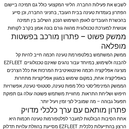
לשבש את פעילות החברה. הליווי המקצועי כולל גם תמיכה ביישום
הפתרון בעמדות טעינה בבית העובד, בחניוני החברה, וכן סייע
בהכשרת העובדים לאופן השימוש הנכון. השילוב בין תמיכה
אנושית למערכת טכנולוגית מהווה גורם בונה אמון בקרב לקוחות.
ממשק פשוט – פתרון מורכב בפשטות
מופלאה
ממשק המשתמש בפלטפורמת טעינה חכמה חייב להיות קל
להבנה ולשימוש, במיוחד עבור נהגים שאינם טכנולוגיים. EZFLEET
מציגה אפליקציה חכמה ואינטואיטיבית המרכזת את כלל הצרכים
באפליקציה אחת, במקום שימוש במגוון אפליקציות מתחרות.
הממשק המינימליסטי כולל מפות טעינה, סטטוסי טעינה, אפשרויות
חיפוש ושליחת התראות. מחוויית משתמש פשוטה עולה גם תפוקת
תפעול גבוהה – מה שמוביל לצי זמין ויעיל יותר.
פתרון מותאם עם ערך כלכלי מדויק
אחת הסיבות הבולטות למעבר לפלטפורמות טעינה חכמות היא
הרצון בהתייעלות כלכלית. EZFLEET מסייעת בהוזלת עלויות תדלוק