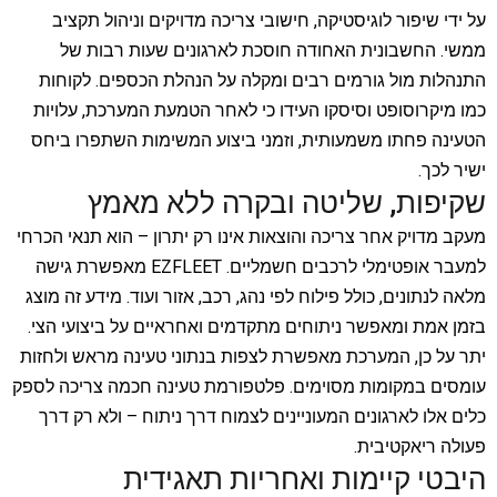
על ידי שיפור לוגיסטיקה, חישובי צריכה מדויקים וניהול תקציב
ממשי. החשבונית האחודה חוסכת לארגונים שעות רבות של
התנהלות מול גורמים רבים ומקלה על הנהלת הכספים. לקוחות
כמו מיקרוסופט וסיסקו העידו כי לאחר הטמעת המערכת, עלויות
הטעינה פחתו משמעותית, וזמני ביצוע המשימות השתפרו ביחס
ישיר לכך.
שקיפות, שליטה ובקרה ללא מאמץ
מעקב מדויק אחר צריכה והוצאות אינו רק יתרון – הוא תנאי הכרחי
למעבר אופטימלי לרכבים חשמליים. EZFLEET מאפשרת גישה
מלאה לנתונים, כולל פילוח לפי נהג, רכב, אזור ועוד. מידע זה מוצג
בזמן אמת ומאפשר ניתוחים מתקדמים ואחראיים על ביצועי הצי.
יתר על כן, המערכת מאפשרת לצפות בנתוני טעינה מראש ולחזות
עומסים במקומות מסוימים. פלטפורמת טעינה חכמה צריכה לספק
כלים אלו לארגונים המעוניינים לצמוח דרך ניתוח – ולא רק דרך
פעולה ריאקטיבית.
היבטי קיימות ואחריות תאגידית