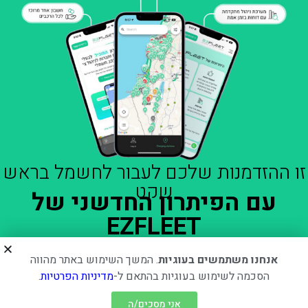
זו ההזדמנות שלכם לעבור לחשמל בראש
שקט
עם הפיתרון החדשני של
EZFLEET
אנחנו משתמשים בעוגיות
. המשך השימוש באתר מהווה
הסכמה לשימוש בעוגיות בהתאם ל-
מדיניות הפרטיות
.
יצירת קשר עם נציג – 052-5719377 |
ezsale@ezfleet.energy
אני מסכים/ה