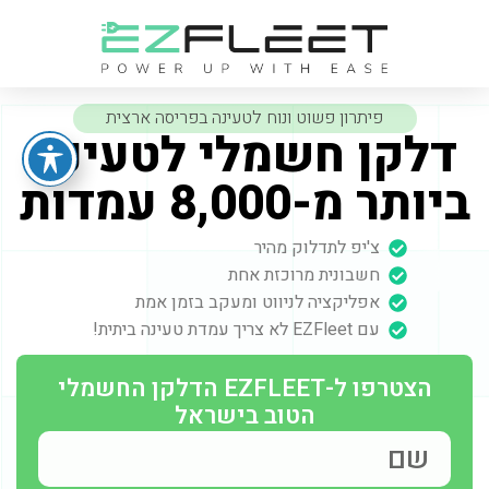
פיתרון פשוט ונוח לטעינה בפריסה ארצית
דלקן חשמלי לטעינה
ביותר מ-8,000 עמדות
צ'יפ לתדלוק מהיר
חשבונית מרוכזת אחת
אפליקציה לניווט ומעקב בזמן אמת
עם EZFleet לא צריך עמדת טעינה ביתית!
הצטרפו ל-EZFLEET הדלקן החשמלי
הטוב בישראל