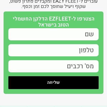
עוברים ל-EAZY FLEET ומקבלים פתרון פשוט,
שקוף ויעיל שחוסך לכם זמן וכסף.
הצטרפו ל-EZFLEET הדלקן החשמלי
הטוב בישראל
שליחה