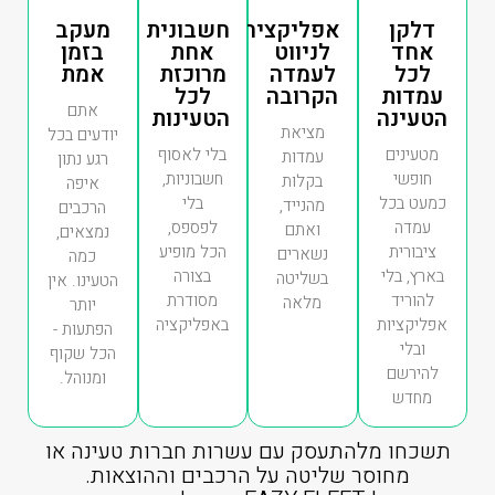
דלקן
אפליקציה
חשבונית
מעקב
אחד
לניווט
אחת
בזמן
לכל
לעמדה
מרוכזת
אמת
עמדות
הקרובה
לכל
אתם
הטעינה
הטעינות
מציאת
יודעים בכל
מטעינים
בלי לאסוף
עמדות
רגע נתון
חופשי
חשבוניות,
בקלות
איפה
כמעט בכל
בלי
מהנייד,
הרכבים
עמדה
לפספס,
ואתם
נמצאים,
ציבורית
הכל מופיע
נשארים
כמה
בארץ, בלי
בצורה
בשליטה
הטעינו. אין
להוריד
מסודרת
מלאה
יותר
אפליקציות
באפליקציה
הפתעות -
ובלי
הכל שקוף
להירשם
ומנוהל.
מחדש
תשכחו מלהתעסק עם עשרות חברות טעינה או
מחוסר שליטה על הרכבים וההוצאות.